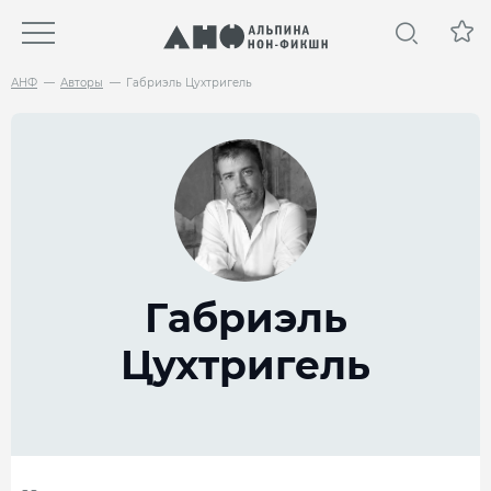
АНФ
Авторы
Габриэль Цухтригель
Габриэль
Цухтригель