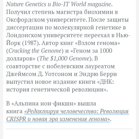
Nature Genetics и Bio-IT World magazine
.
Получил степень магистра биохимии в
Оксфордском университете. После защиты
диссертации по молекулярной генетике в
Лондонском университете переехал в Нью-
Йорк (1987). Автор книг «Взлом генома»
(
Cracking the Genome
) и «Геном за 1000
долларов» (
The $1,000 Genome
). В
соавторстве с нобелевским лауреатом
Джеймсом Д. Уотсоном и Эндрю Берри
выпустил новое издание книги «ДНК:
история генетической революции».
В
«Альпина нон-фикшн» вышла
книга
«Редактируя человечество: Революция
CRISPR и новая эра изменения генома»
.