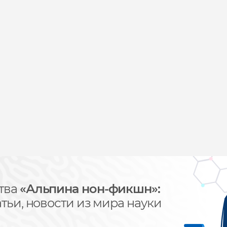
тва
«Альпина нон-фикшн»:
тьи, новости из мира науки