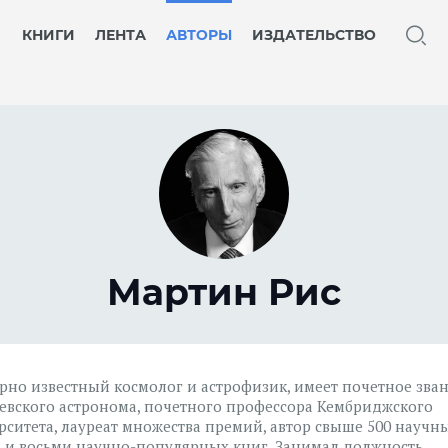
КНИГИ
ЛЕНТА
АВТОРЫ
ИЗДАТЕЛЬСТВО
Мартин Рис
рно известный космолог и астрофизик, имеет почетное зва
евского астронома, почетного профессора Кембриджского
рситета, лауреат множества премий, автор свыше 500 научн
й и восьми научно-популярных книг. Занимал должность