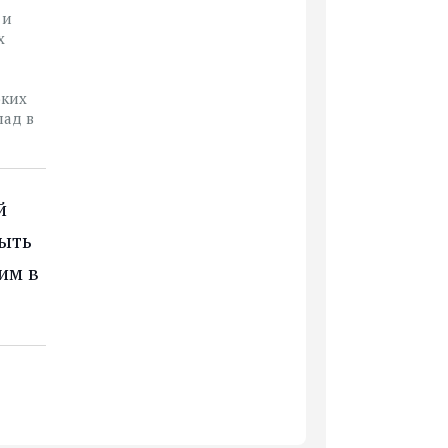
 и
х
оких
лад в
й
быть
им в