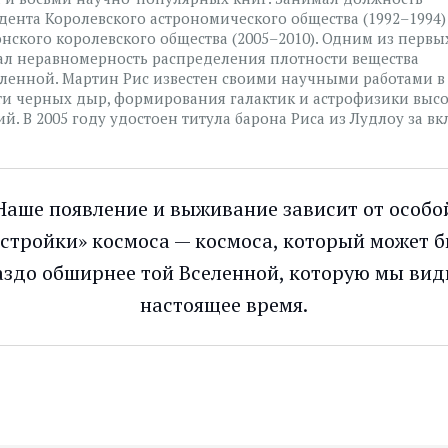
дента Королевского астрономического общества (1992–1994)
нского королевского общества (2005–2010). Одним из первы
ал неравномерность распределения плотности вещества
еленной. Мартин Рис известен своими научными работами в
ти черных дыр, формирования галактик и астрофизики выс
й. В 2005 году удостоен титула барона Риса из Лудлоу за вк
Наше появление и выживание зависит от особо
стройки» космоса — космоса, который может 
аздо обширнее той Вселенной, которую мы вид
настоящее время.