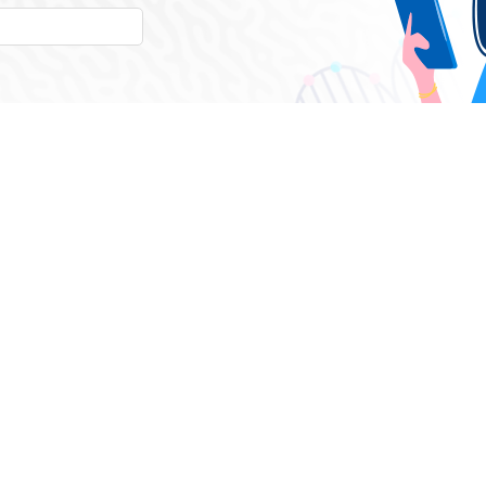
у, вы соглашаетесь
ональных данных
КНИГИ
АВТОРЫ
Каталог книг
Алфавитный
указатель
Новинки
Бестселлеры
Скидки