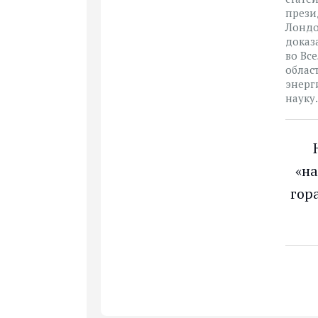
прези
Лондо
доказ
во Вс
облас
энерги
науку.
«на
гор