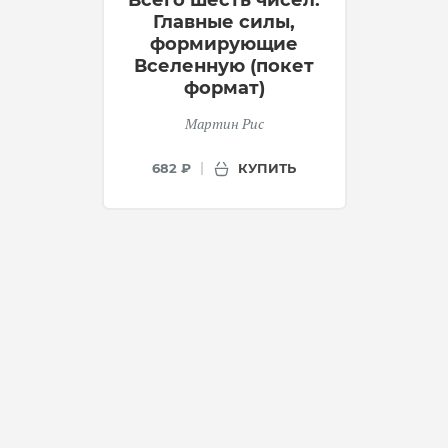
Всего шесть чисел:
Главные силы,
формирующие
Вселенную (покет
формат)
Мартин Рис
КУПИТЬ
682 ₽