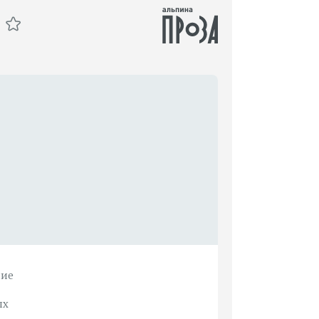
ние
ых