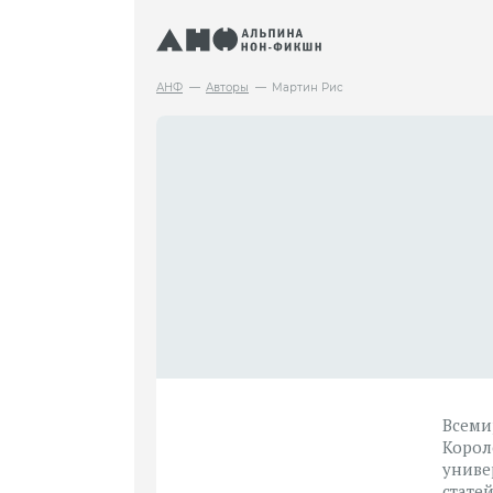
АНФ
Авторы
Мартин Рис
Всеми
Корол
униве
стате