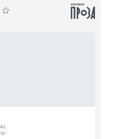
ж),
сор