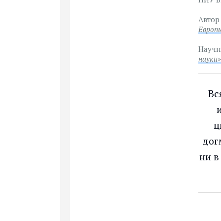
Автор
Европ
Научн
науки
»
Вс
ц
дог
ни в