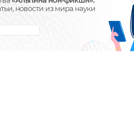
тва
«Альпина нон-фикшн»:
тьи, новости из мира науки
у, вы соглашаетесь
ональных данных
КНИГИ
АВТОРЫ
Каталог книг
Алфавитный
указатель
Новинки
Бестселлеры