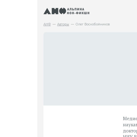
АНФ
Авторы
Олег Воскобойников
Медие
наука
докто
НИУ В