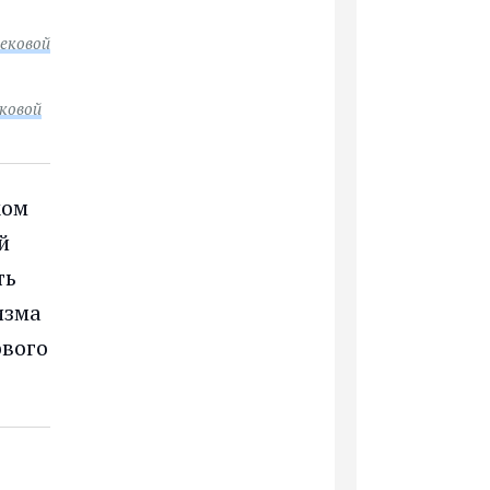
вековой
ковой
ком
й
ть
изма
ового