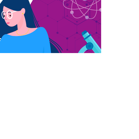
ИЗДАТЕЛЬСТВО
Альпина нон-
фикшн
Партнеры
Где купить