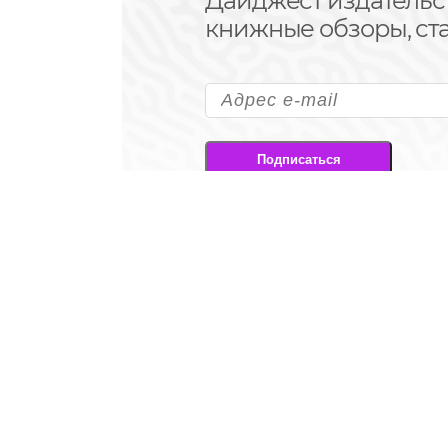
Дайджест издательс
книжные обзоры, ста
Подписаться
Подписываясь на рассылк
на передачу своих перс
ЛЕНТА
Новости
События
Статьи