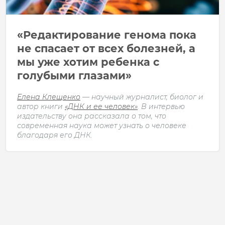
«Редактирование генома пока
не спасает от всех болезней, а
мы уже хотим ребенка с
голубыми глазами»
Елена Клещенко
— научный журналист, биолог и
автор книги
«ДНК и ее человек»
. В интервью
издательству она рассказала о том, что
современная наука может узнать о человеке
благодаря его ДНК.