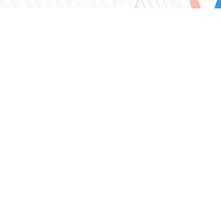
у, вы соглашаетесь
ональных данных
КНИГИ
АВТОРЫ
Каталог книг
Алфавитный
указатель
Новинки
Бестселлеры
Скидки
игах