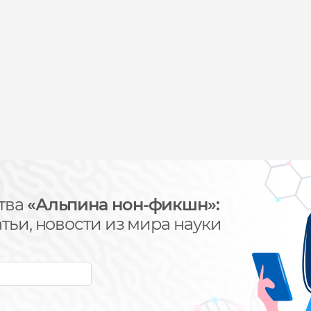
тва
«Альпина нон-фикшн»:
тьи, новости из мира науки