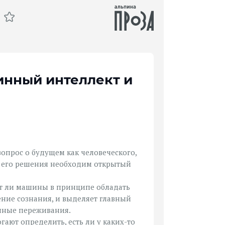
инный интеллект и
прос о будущем как человеческого,
ля его решения необходим открытый
гут ли машины в принципе обладать
ение сознания, и выделяет главный
анные переживания.
гают определить, есть ли у каких-то