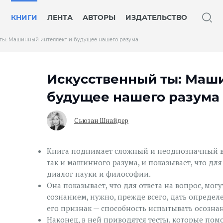
КНИГИ
ЛЕНТА
АВТОРЫ
ИЗДАТЕЛЬСТВО
ты: Машинный интеллект и будущее нашего разума
Искусственный ты: Маш
будущее нашего разума
Сьюзан Шнайдер
Книга поднимает сложный и неоднозначный во
так и машинного разума, и показывает, что д
диалог науки и философии.
Она показывает, что для ответа на вопрос, мо
сознанием, нужно, прежде всего, дать определ
его признак — способность испытывать осозн
Наконец, в ней приводятся тесты, которые помо