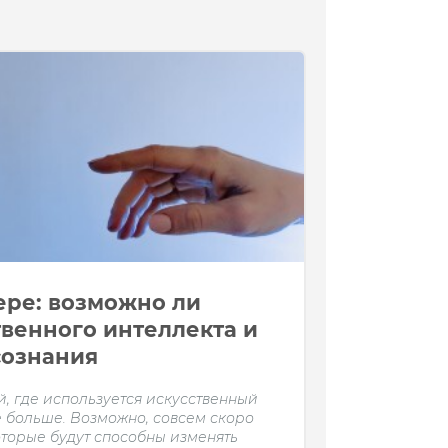
ере: возможно ли
твенного интеллекта и
сознания
, где используется искусственный
се больше. Возможно, совсем скоро
которые будут способны изменять