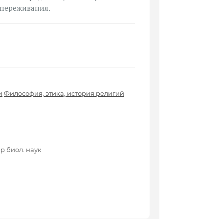
 переживания.
и
Философия, этика, история религий
р биол. наук