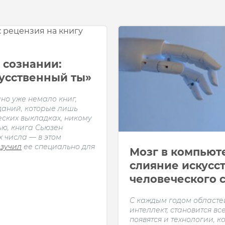
е
 сознании:
кусственный ты»
но уже немало книг,
даний, которые лишь
еских выкладках, никому
ью, книга Сьюзен
х числа — в этом
зучил
ее специально для
Мозг в компьют
слияние искусс
человеческого 
С каждым годом областей
интеллект, становится в
появятся и технологии, 