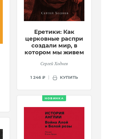
Еретики: Как
церковные распри
создали мир, в
котором мы живем
и
Сергей Ходнев
КУПИТЬ
1 246 ₽
НОВИНКА