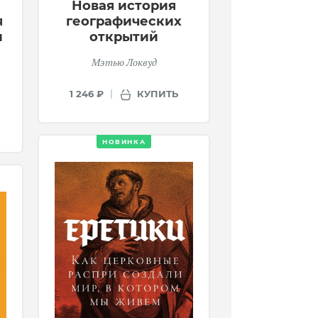
Новая история
географических
я
открытий
и
Мэтью Локвуд
КУПИТЬ
1 246 ₽
НОВИНКА