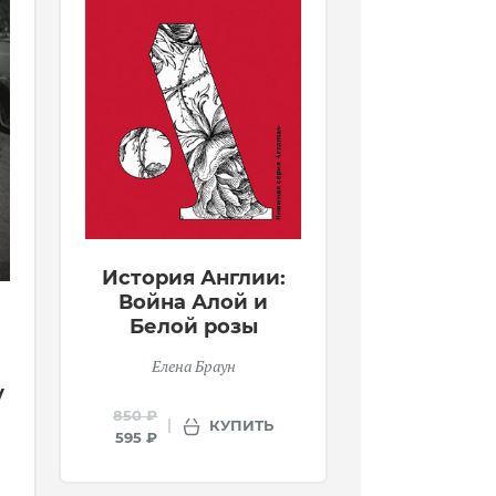
История Англии:
Война Алой и
Белой розы
Елена Браун
у
850 ₽
КУПИТЬ
595 ₽