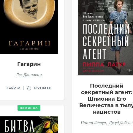
Гагарин
Лев Данилкин
Последний
КУПИТЬ
1 472 ₽
секретный агент:
Шпионка Его
Величества в тыл
НОВИНКА
нацистов
Пиппа Латур
Джуд Добсон