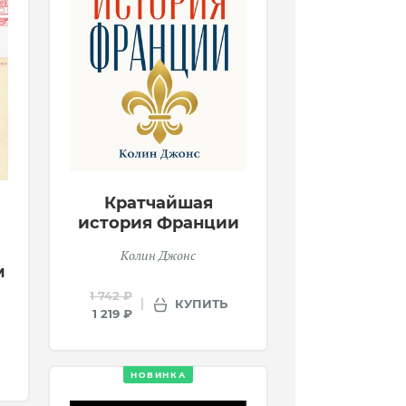
Кратчайшая
история Франции
Колин Джонс
м
1 742 ₽
КУПИТЬ
1 219 ₽
НОВИНКА