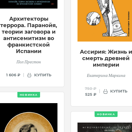
Архитекторы
террора. Паранойя,
теории заговора и
антисемитизм во
франкистской
Испании
Ассирия: Жизнь 
смерть древней
Пол Престон
империи
КУПИТЬ
Екатерина Маркина
1 606 ₽
750 ₽
КУПИТЬ
525 ₽
НОВИНКА
НОВИНКА