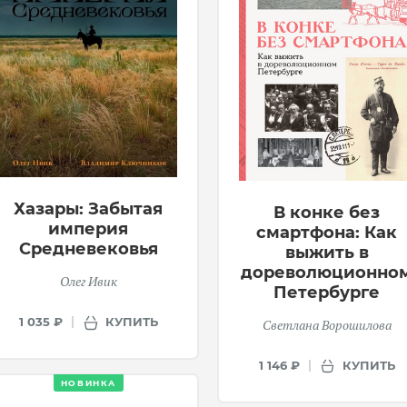
Хазары: Забытая
В конке без
империя
смартфона: Как
Средневековья
выжить в
дореволюционно
Олег Ивик
Петербурге
КУПИТЬ
1 035 ₽
Светлана Ворошилова
КУПИТЬ
1 146 ₽
НОВИНКА