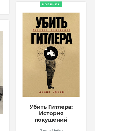
НОВИНКА
Убить Гитлера:
История
покушений
Дэнни Орбах