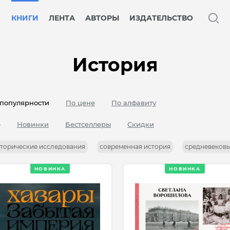
КНИГИ
ЛЕНТА
АВТОРЫ
ИЗДАТЕЛЬСТВО
История
популярности
По цене
По алфавиту
е
Новинки
Бестселлеры
Скидки
торические исследования
современная история
средневековь
НОВИНКА
НОВИНКА