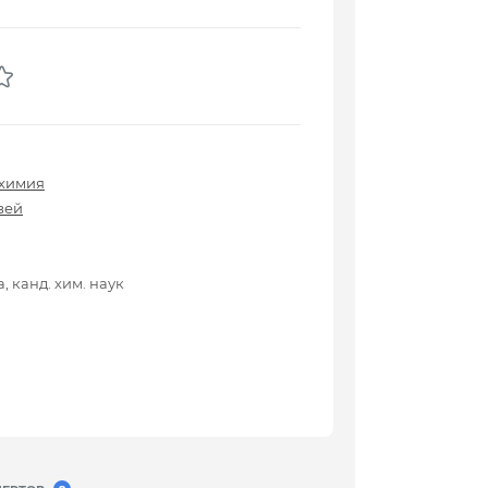
 химия
зей
 канд. хим. наук