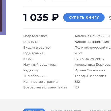
1 035
₽
КУПИТЬ КНИГУ
Издательство:
Альпина нон-фикшн
Разделы:
Биология, эволюция,
Входит в серию:
Политехнический му
Год издания:
2022
ISBN:
978-5-00139-560-7
Научный редактор:
Александра Борисова,
Редактор:
Ирина Сисейкина
Тип обложки:
Твердый переплет
Количество страниц:
352
Возрастные ограничения:
12+