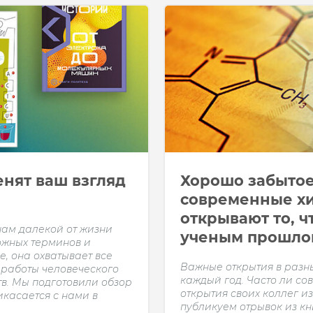
енят ваш взгляд
Хорошо забытое 
современные х
открывают то, ч
нам далекой от жизни
ученым прошло
ложных терминов и
, она охватывает все
Важные открытия в разн
 работы человеческого
каждый год. Часто ли с
в. Мы подготовили обзор
открытия своих коллег и
икасается с нами в
публикуем отрывок из кн