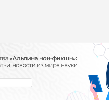
тва
«Альпина нон-фикшн»:
тьи, новости из мира науки