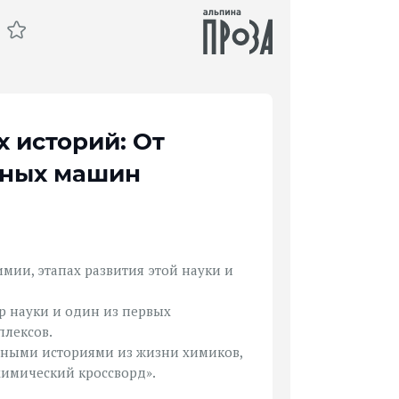
 историй: От
рных машин
мии, этапах развития этой науки и
р науки и один из первых
лексов.
вными историями из жизни химиков,
химический кроссворд».