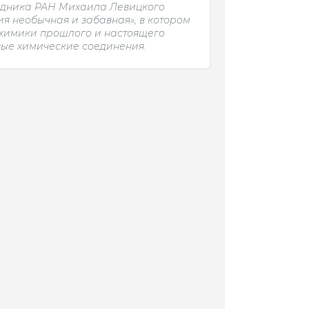
удника РАН Михаила Левицкого
я необычная и забавная», в котором
 химики прошлого и настоящего
вые химические соединения.