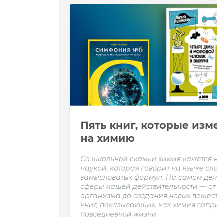
Пять книг, которые изм
на химию
Со школьной скамьи химия кажется 
наукой, которая говорит на языке с
замысловатых формул. На самом деле
сферы нашей действительности — от
организма до создания новых вещест
книг, показывающих, как химия сопр
повседневной жизни.