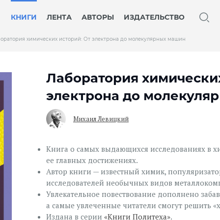
КНИГИ
ЛЕНТА
АВТОРЫ
ИЗДАТЕЛЬСТВО
оратория химических историй: От электрона до молекулярных машин
Лаборатория химических
электрона до молекуля
Михаил Левицкий
Книга о самых выдающихся исследованиях в хи
ее главных достижениях.
Автор книги — известный химик, популяризато
исследователей необычных видов металлокомп
Увлекательное повествование дополнено заба
а самые увлеченные читатели смогут решить «
Издана в серии
«Книги Политеха»
.