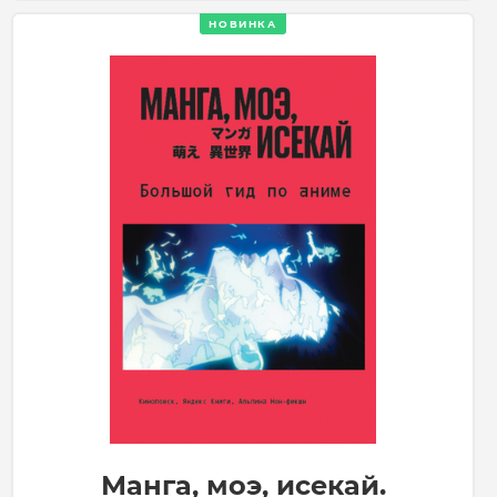
НОВИНКА
Манга, моэ, исекай.