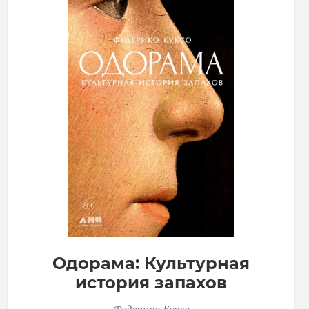
Одорама: Культурная
история запахов
Федерико Куксо