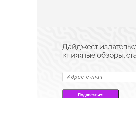
Дайджест издательс
книжные обзоры, ста
Подписаться
Подписываясь на рассылк
на передачу своих перс