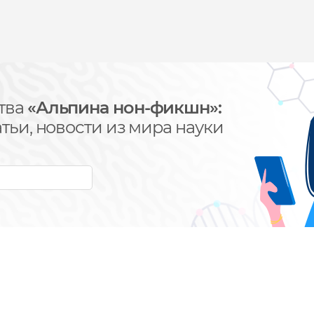
тва
«Альпина нон-фикшн»:
тьи, новости из мира науки
у, вы соглашаетесь
ональных данных