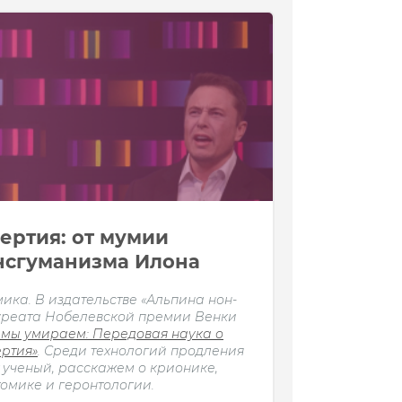
ертия: от мумии
нсгуманизма Илона
мика. В издательстве «Альпина нон-
уреата Нобелевской премии Венки
 мы умираем: Передовая наука о
ертия»
. Среди технологий продления
 ученый, расскажем о крионике,
омике и геронтологии.