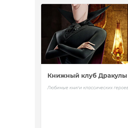
Книжный клуб Дракулы
Любимые книги классических герое