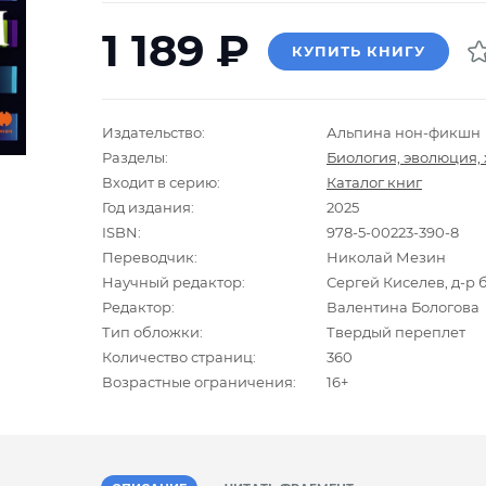
1 189
₽
КУПИТЬ КНИГУ
Издательство:
Альпина нон-фикшн
Разделы:
Биология, эволюция,
Входит в серию:
Каталог книг
Год издания:
2025
ISBN:
978-5-00223-390-8
Переводчик:
Николай Мезин
Научный редактор:
Сергей Киселев, д-р 
Редактор:
Валентина Бологова
Тип обложки:
Твердый переплет
Количество страниц:
360
Возрастные ограничения:
16+