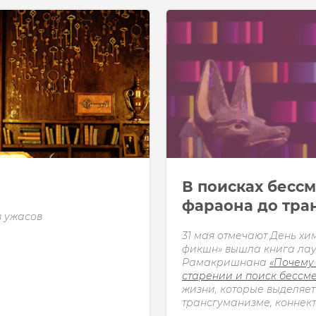
В поисках бессм
фараона до тра
в ужасов
31 мая отмечают День хи
фикшн» вышла книга ла
Рамакришнана
«Почему
старении и поиск бессм
жизни, которые выделяет
трансгуманизме, коннект