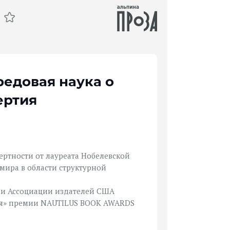
едовая наука о
ертия
ертности от лауреата Нобелевской
мира в области структурной
сии Ассоциации издателей США
гия» премии NAUTILUS BOOK AWARDS