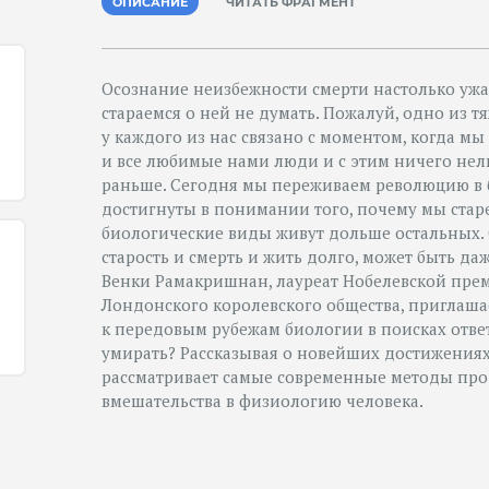
ОПИСАНИЕ
ЧИТАТЬ ФРАГМЕНТ
Осознание неизбежности смерти настолько ужа
стараемся о ней не думать. Пожалуй, одно из 
у каждого из нас связано с моментом, когда мы
и все любимые нами люди и с этим ничего нель
раньше. Сегодня мы переживаем революцию в 
достигнуты в понимании того, почему мы стар
биологические виды живут дольше остальных. 
старость и смерть и жить долго, может быть да
Венки Рамакришнан, лауреат Нобелевской пре
Лондонского королевского общества, приглаша
к передовым рубежам биологии в поисках ответ
умирать? Рассказывая о новейших достижениях
рассматривает самые современные методы про
вмешательства в физиологию человека.
е