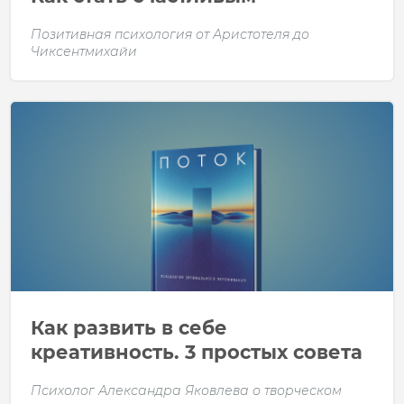
Позитивная психология от Аристотеля до
Чиксентмихайи
Как развить в себе
креативность. 3 простых совета
Психолог Александра Яковлева о творческом