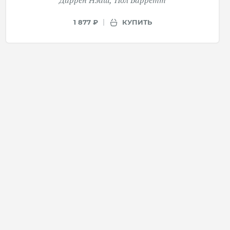
Даррен Нэйш
Пол Барретт
КУПИТЬ
1 877 ₽