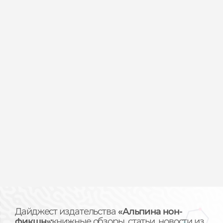
Дайджест издательства
«Альпина нон-
фикшн»:
книжные обзоры, статьи, новости из