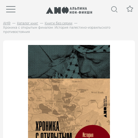
АНФ
Каталог книг
Книги без серии
Хроника с открытым финалом: История палестино-израильского
противостояния
НОВИНКА