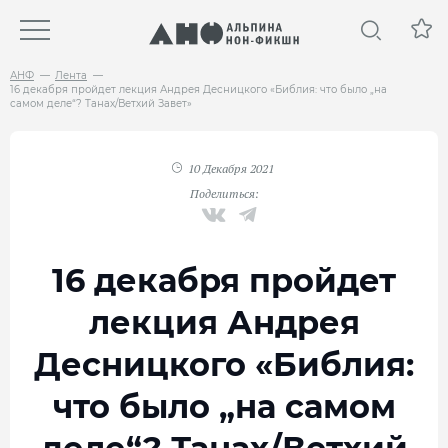
АНФ
Лента
16 декабря пройдет лекция Андрея Десницкого «Библия: что было „на
самом деле“? Танах/Ветхий Завет»
10 Декабря 2021
Поделиться:
16 декабря пройдет
лекция Андрея
Десницкого «Библия:
что было „на самом