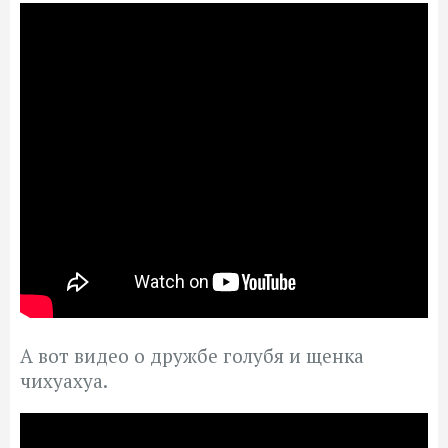
А вот видео о дружбе голубя и щенка
чихуахуа.