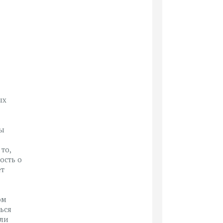
ых
ры
то,
ость о
ет
ом
ься
или