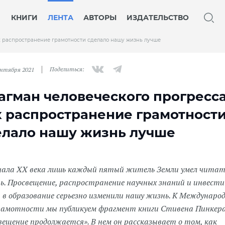
КНИГИ
ЛЕНТА
АВТОРЫ
ИЗДАТЕЛЬСТВО
к распространение грамотности сделало нашу жизнь лучше
Поделиться:
ентября 2021
агман человеческого прогресса
к распространение грамотност
елало нашу жизнь лучше
чала XX века лишь каждый пятый житель Земли умел читат
ь. Просвещение, распространение научных знаний и инвест
 в образование серьезно изменили нашу жизнь. К Междунаро
рамотности мы публикуем фрагмент книги Стивена Пинкер
вещение продолжается». В нем он рассказывает о том, как