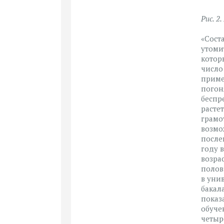
Рис. 2
«Сост
утоми
котор
число
пример
погон
беспр
расте
грамо
возмо
после
году 
возрас
полов
в уни
бакал
показ
обуче
четыр