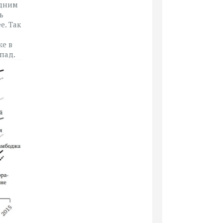
одним
ь
е. Так
же в
пад.