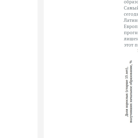
образ
Самый
сегод
Латин
Европ
прогн
лишен
этот 