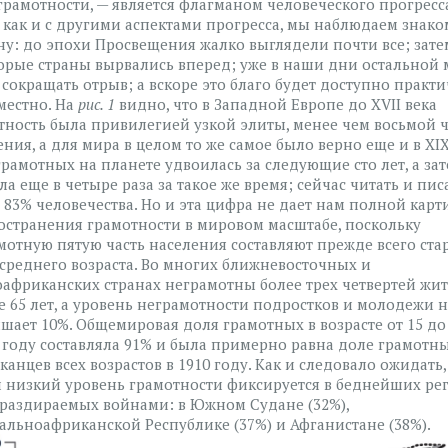
 грамотности, — является флагманом человеческого прогресса
, как и с другими аспектами прогресса, мы наблюдаем знак
ну: до эпохи Просвещения жалко выглядели почти все; зате
орые страны вырвались вперед; уже в наши дни остальной
 сокращать отрыв; а вскоре это благо будет доступно практ
местно. На
рис. 1
видно, что в Западной Европе до XVII века
тность была привилегией узкой элиты, менее чем восьмой 
ния, а для мира в целом то же самое было верно еще и в XIX
грамотных на планете удвоилась за следующие сто лет, а за
а еще в четыре раза за такое же время; сейчас читать и пис
 83% человечества. Но и эта цифра не дает нам полной кар
остранения грамотности в мировом масштабе, поскольку
мотную пятую часть населения составляют прежде всего ста
среднего возраста. Во многих ближневосточных и
оафриканских странах неграмотны более трех четвертей жи
е 65 лет, а уровень неграмотности подростков и молодежи 
шает 10%. Общемировая доля грамотных в возрасте от 15 до 
0 году составляла 91% и была примерно равна доле грамотн
канцев всех возрастов в 1910 году. Как и следовало ожидать,
 низкий уровень грамотности фиксируется в беднейших ре
 раздираемых войнами: в Южном Судане (32%),
альноафриканской Республике (37%) и Афганистане (38%).