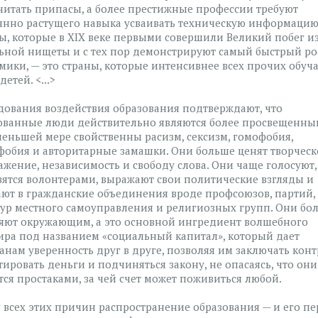
читать припасы, а более престижные профессии требуют
янно растущего навыка усваивать техническую информацию
ы, которые в XIX веке первыми совершили Великий побег и
ьной нищеты и с тех пор демонстрируют самый быстрый ро
мики, — это страны, которые интенсивнее всех прочих обуч
детей. <...>
дования воздействия образования подтверждают, что
ованные люди действительно являются более просвещенны
меньшей мере свойственны расизм, сексизм, гомофобия,
фобия и авторитарные замашки. Они больше ценят творческ
ажение, независимость и свободу слова. Они чаще голосуют,
вятся волонтерами, выражают свои политические взгляды и
ают в гражданские объединения вроде профсоюзов, партий,
тур местного самоуправления и религиозных групп. Они бо
яют окружающим, а это основной ингредиент волшебного
ира под названием «социальный капитал», который дает
анам уверенность друг в друге, позволяя им заключать конт
тировать деньги и подчиняться закону, не опасаясь, что они
тся простаками, за чей счет может поживиться любой.
у всех этих причин распространение образования — и его пе