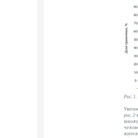
Рис. 1
Умени
рис. 2
м
школу
челов
жител