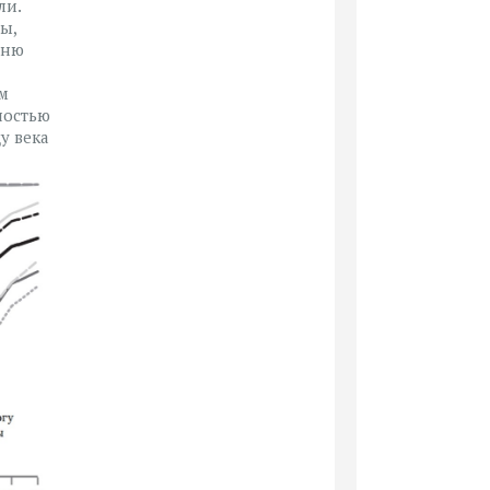
ли.
ы,
вню
м
ностью
у века