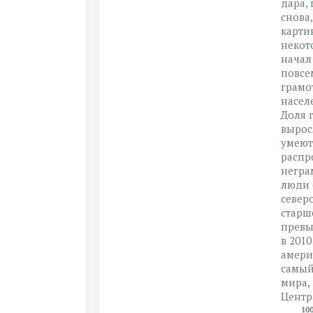
дара,
снова
карти
некот
начал
повсе
грамо
населе
Доля 
выросл
умеют
распр
негра
люди 
север
старш
превы
в 201
амери
самый
мира,
Центр