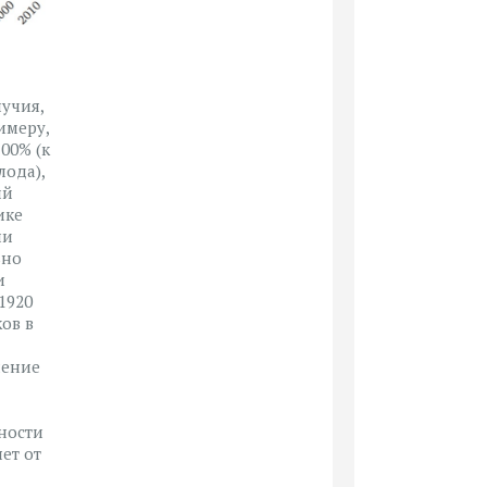
лучия,
имеру,
00% (к
лода),
ий
ике
ли
ьно
и
1920
ов в
чение
ности
ет от