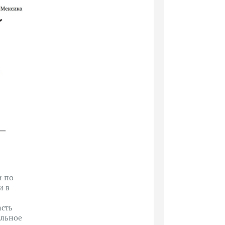
и по
и в
асть
альное