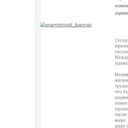
измен
гаран
Сегод
призн
госуд
Между
права
Меняя
жизни
трудн
что б
норма
повле
продо
числе
мире.
даже 