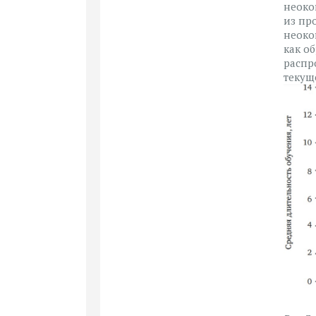
неоко
из пр
неоко
как о
распр
текущ