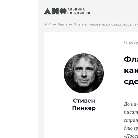
АНФ
Лента
Флагман человеческого прогресса: ка
08 С
Фл
ка
сд
Стивен
До на
Пинкер
писат
стран
дню г
«Прос