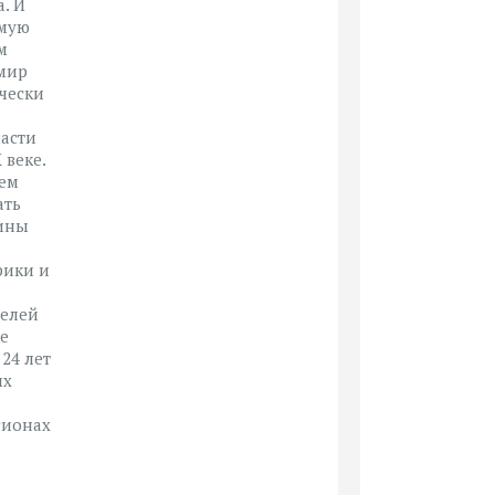
. И
омую
м
 мир
ически
части
 веке.
тем
ать
тины
рики и
телей
не
24 лет
ых
гионах