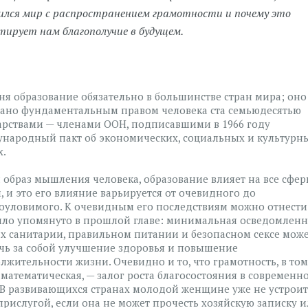
ился мир с распространением грамотности и почему это
тирует нам благополучие в будущем.
ня образование обязательно в большинстве стран мира; оно
ано фундаментальным правом человека ста семьюдесятью
арствами — членами ООН, подписавшими в 1966 году
народный пакт об экономических, социальных и культурн
х.
 образ мышления человека, образование влияет на все сфе
, и это его влияние варьируется от очевидного до
оуловимого. К очевидным его последствиям можно отнести 
ыло упомянуто в прошлой главе: минимальная осведомленн
х санитарии, правильном питании и безопасном сексе мож
чь за собой улучшение здоровья и повышение
лжительности жизни. Очевидно и то, что грамотность, в том
 математическая, — залог роста благосостояния в современн
 В развивающихся странах молодой женщине уже не устроит
прислугой, если она не может прочесть хозяйскую записку 