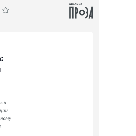
:
и
ь и
иции
дному
а