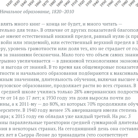
. Начальное образование, 1820–2010
авлять много книг — конца не будет, и много читать —
тельно для тела». В отличие от других показателей благопо
ые имеют естественный нижний предел, равный нулю (к пр
 войн или эпидемий), или естественный верхний предел в 1
у, уровень грамотности или доля тех, кто не страдает от го
я за знаниями бесконечна. Мало того что объем самих знан
ерывно увеличивается — в движимой технологиями эконом
т и выгода от знаний. В то время как общемировые показате
тности и начального образования подбираются к максимал
жным значениям, длительность обучения, включая высшее 
вузовское образование, продолжает расти во всех странах. В 
в средней школе учились только 28% американских подростк
те от 14 до 17 лет; к 1930 году эта доля выросла почти до
ины, а к 2011-му — до 80%, из которых 70% продолжили обу
верситете. В 1940 году менее 5% американцев имели степень
авра; к 2015 году ею обладал уже каждый третий. На
рис. 3
аны параллельные траектории средней суммарной длитель
ния в некоторых странах. На сегодняшний день она составля
ех лет в Сьерра-Леоне до тринадцати (что соответствует