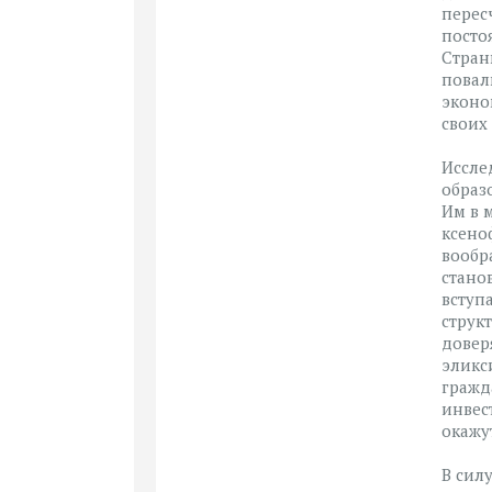
перес
посто
Стран
повал
эконо
своих 
Иссле
образ
Им в 
ксено
вообр
стано
вступ
струк
довер
эликс
гражд
инвес
окажу
В сил