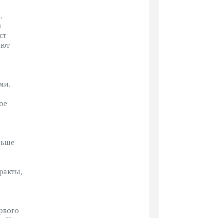
.
з
ст
ают
ми.
ое
льше
ракты,
рвого