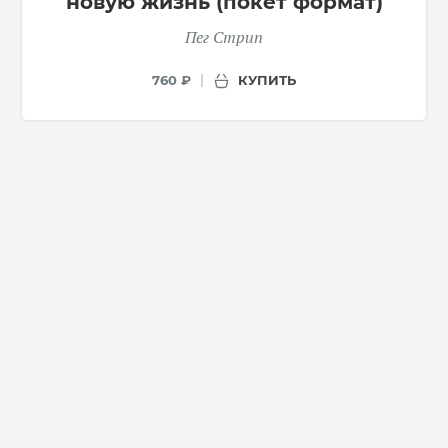
новую жизнь (покет формат)
Пег Стрип
КУПИТЬ
760 ₽