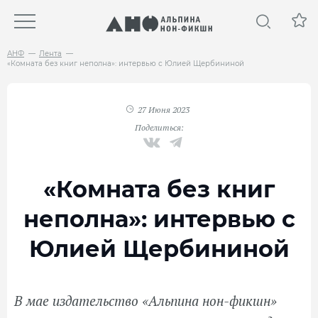
АНФ
Лента
«Комната без книг неполна»: интервью с Юлией Щербининой
27 Июня 2023
Поделиться:
«Комната без книг
неполна»: интервью с
Юлией Щербининой
В мае издательство «Альпина нон-фикшн»