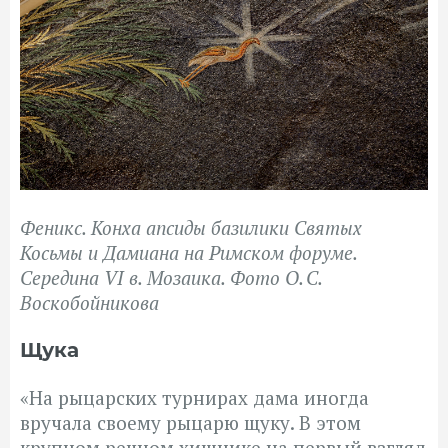
Феникс. Конха апсиды базилики Святых
Косьмы и Дамиана на Римском форуме.
Середина VI в. Мозаика. Фото О. С.
Воскобойникова
Щука
«На рыцарских турнирах дама иногда
вручала своему
рыцарю щуку. В этом
крупном речном хищнике на первый взгляд