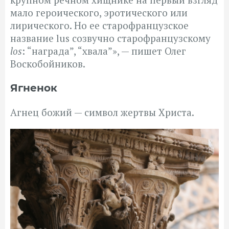
мало героического, эротического или
лирического. Но ее старофранцузское
название lus созвучно старофранцузскому
los
: “награда”, “хвала”», — пишет Олег
Воскобойников.
Ягненок
Агнец божий — символ жертвы Христа.