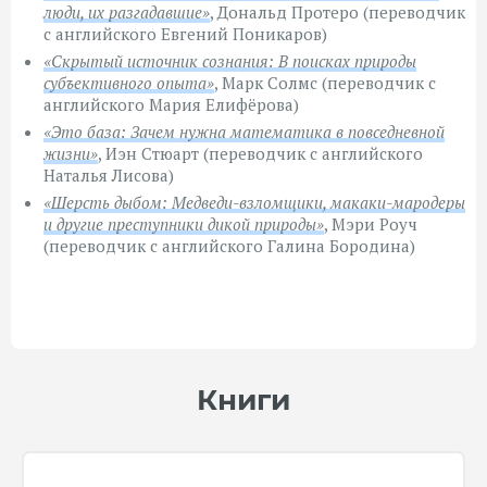
люди, их разгадавшие»
, Дональд Протеро (переводчик
с английского Евгений Поникаров)
«Скрытый источник сознания: В поисках природы
субъективного опыта»
, Марк Солмс (переводчик с
английского Мария Елифёрова)
«Это база: Зачем нужна математика в повседневной
жизни»
, Иэн Стюарт (переводчик с английского
Наталья Лисова)
«Шерсть дыбом: Медведи-взломщики, макаки-мародеры
и другие преступники дикой природы»
, Мэри Роуч
(переводчик с английского Галина Бородина)
Книги