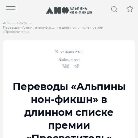
АНФ
Лента
Переводы «Альпины нон-фикшн» в длинном списке премии
«Просветитель»
30 Июня 2025
Поделиться:
Переводы «Альпины
нон-фикшн» в
длинном списке
премии