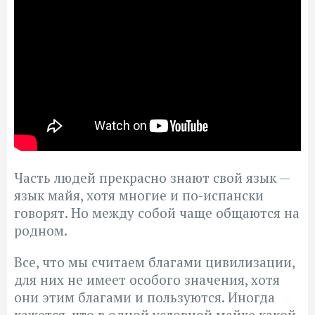
Часть людей прекрасно знают свой язык —
язык майя, хотя многие и по-испански
говорят. Но между собой чаще общаются на
родном.
Все, что мы считаем благами цивилизации,
для них не имеет особого значения, хотя
они этим благами и пользуются. Иногда
кажется, что в одной условной майке какой-