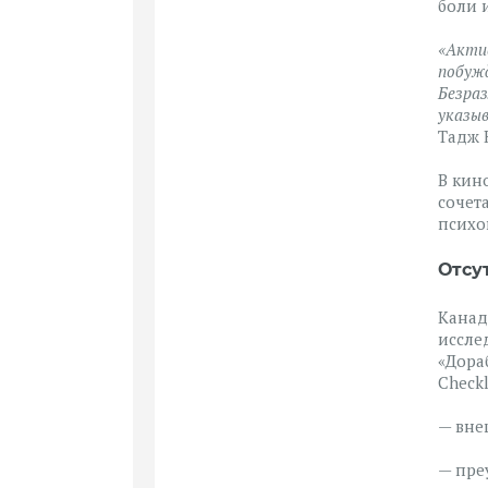
боли 
«Акти
побужд
Безраз
указыв
Тадж 
В кин
сочет
психоп
Отсу
Канад
иссле
«Дора
Checkl
— вне
— пре