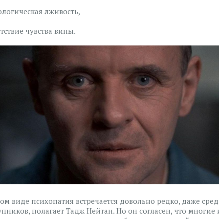
ологическая лживость,
утствие чувства вины.
том виде психопатия встречается довольно редко, даже сре
упников, полагает Тадж Нейтан. Но он согласен, что многие 