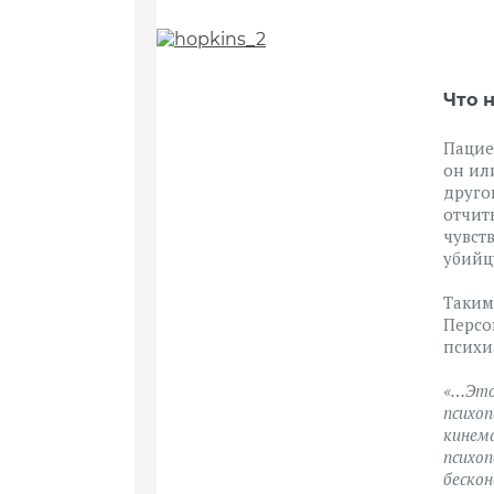
Что 
Пацие
он ил
друго
отчит
чувст
убийц
Таким
Персо
психи
«…Это
психоп
кинема
психоп
бескон