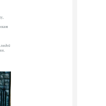
у,
никам
 людей
ан.