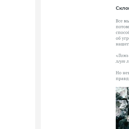
Скло
Все м
потом
спосо
об уг
нашег
«Ложь
лгут л
Но не
правд