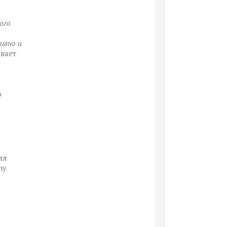
ого
ивно и
ывает
о
ил
hy