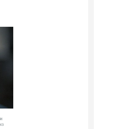
ди
из