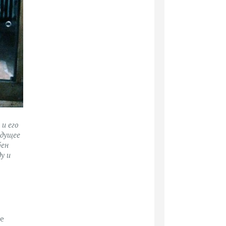
и его
удущее
бен
у и
е