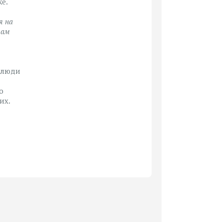
ке.
я на
там
а люди
о
их.