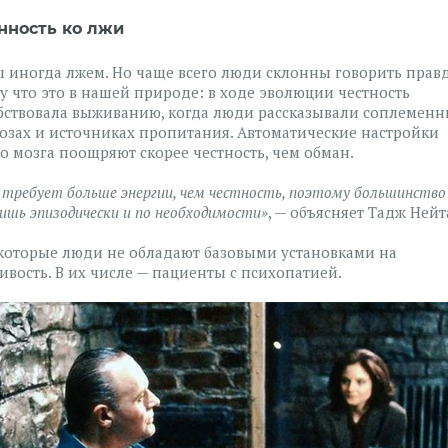
нность ко лжи
ы иногда лжем. Но чаще всего люди склонны говорить правд
у что это в нашей природе: в ходе эволюции честность
бствовала выживанию, когда люди рассказывали соплемен
розах и источниках пропитания. Автоматические настройки
о мозга поощряют скорее честность, чем обман.
 требует больше энергии, чем честность, поэтому большинство
ишь эпизодически и по необходимости»
, — объясняет Тадж Нейт
которые люди не обладают базовыми установками на
ивость. В их числе — пациенты с психопатией.