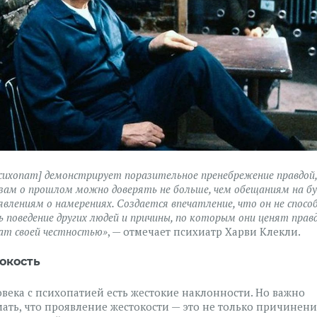
сихопат] демонстрирует поразительное пренебрежение правдой, 
зам о прошлом можно доверять не больше, чем обещаниям на б
явлениям о намерениях. Создается впечатление, что он не спосо
 поведение других людей и причины, по которым они ценят правд
ат своей честностью
»
, — отмечает психиатр Харви Клекли.
окость
овека с психопатией есть жестокие наклонности. Но важно
ать, что проявление жестокости — это не только причинени