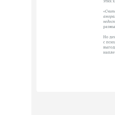
этих 
«
Счита
аморал
недост
размы
Но де
с пси
выгод
напле