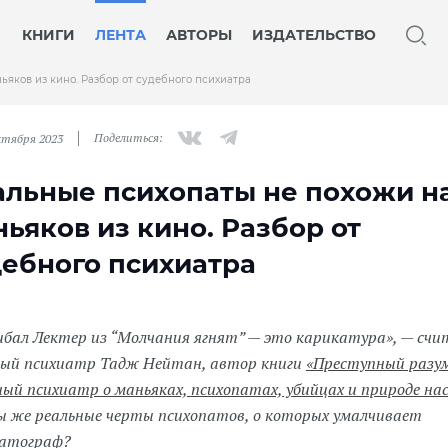
КНИГИ
ЛЕНТА
АВТОРЫ
ИЗДАТЕЛЬСТВО
ьяков из кино. Разбор от судебного психиатра
Поделиться:
ктября 2023
альные психопаты не похожи н
ьяков из кино. Разбор от
дебного психиатра
ибал Лектер из “Молчания ягнят” — это карикатура», — сч
ный психиатр Тадж Нейтан, автор книги
«Преступный разу
ный психиатр о маньяках, психопатах, убийцах и природе на
ы же реальные черты психопатов, о которых умалчивает
атограф?