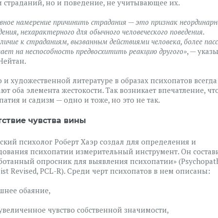
и страданий, но и поведение, не учитывающее их.
вное намерение причинить страдания — это признак неординарн
ения, нехарактерного для обычного человеческого поведения.
личие к страданиям, вызванным действиями человека, более пасс
ает на неспособность предвосхитить реакцию другого»
, — указ
Нейтан.
о и художественной литературе в образах психопатов всегда
ают оба элемента жестокости. Так возникает впечатление, чт
атия и садизм — одно и тоже, но это не так.
тствие чувства вины
ский психолог Роберт Хаэр создал для определения и
дования психопатии измерительный инструмент. Он состав
ботанный опросник для выявления психопатии» (Psychopat
ist Revised, PCL-R). Среди черт психопатов в нем описаны:
шнее обаяние,
увеличенное чувство собственной значимости,