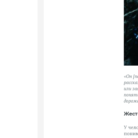
«Он [п
расска
или за
понять
дорож
Жест
У чел
поним