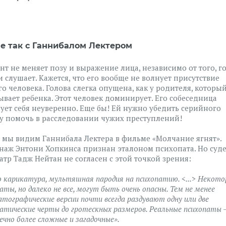
не так с Ганнибалом Лектером
нт не меняет позу и выражение лица, независимо от того, г
и слушает. Кажется, что его вообще не волнует присутствие
го человека. Голова слегка опущена, как у родителя, которы
ывает ребенка. Этот человек доминирует. Его собеседница
вует себя неуверенно. Еще бы! Ей нужно убедить серийного
у помочь в расследовании чужих преступлений!
 мы видим Ганнибала Лектера в фильме «Молчание ягнят».
наж Энтони Хопкинса признан эталоном психопата. Но суд
атр Тадж Нейтан не согласен с этой точкой зрения:
 карикатура, мультяшная пародия на психопатию. <...> Некото
аты, но далеко не все, могут быть очень опасны. Тем не менее
тографические версии почти всегда раздувают одну или две
атические черты до гротескных размеров. Реальные психопаты 
ечно более сложные и загадочные».