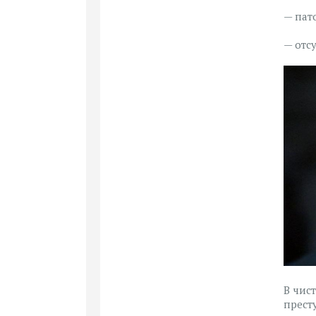
— пат
— отс
В чис
прест