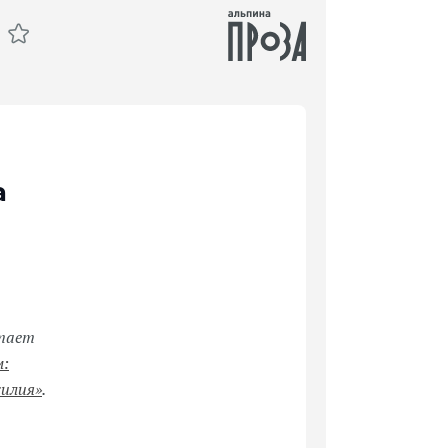
а
итает
м:
силия»
.