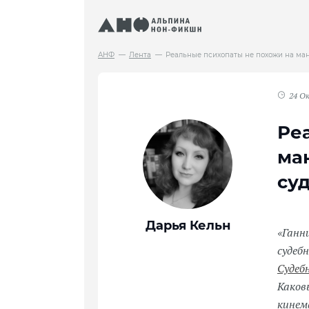
АНФ
Лента
Реальные психопаты не похожи на ман
24 О
Ре
ман
су
Дарья Кельн
«Ганн
судеб
Судеб
Каков
кинем