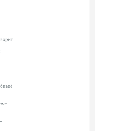
оворит
й
ебный
рые
—