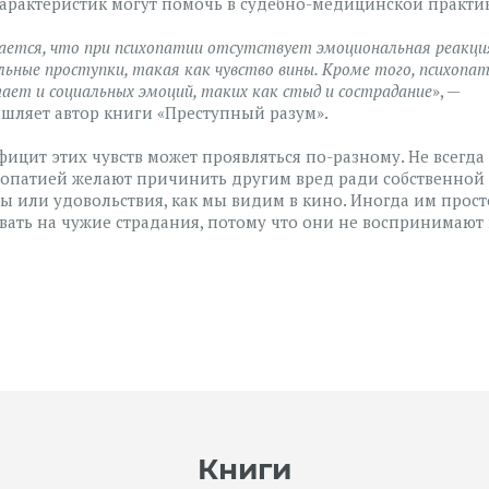
характеристик могут помочь в судебно-медицинской практи
ется, что при психопатии отсутствует эмоциональная реакци
ьные проступки, такая как чувство вины. Кроме того, психопа
ает и социальных эмоций, таких как стыд и сострадание
»,
—
шляет автор книги «Преступный разум».
фицит этих чувств может проявляться по-разному. Не всегд
хопатией желают причинить другим вред ради собственной
ы или удовольствия, как мы видим в кино. Иногда им прост
вать на чужие страдания, потому что они не воспринимают 
Книги