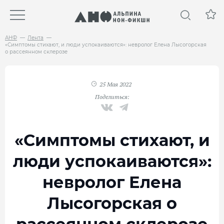
АНФ
Лента
«Симптомы стихают, и люди успокаиваются»: невролог Елена Лысогорская
о рассеянном склерозе
25 Мая 2022
Поделиться:
«Симптомы стихают, и
люди успокаиваются»:
невролог Елена
Лысогорская о