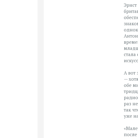
Эрнст
брита
обесп
знако
однок
Антон
време
младш
стала
искус
А вот
— хот
обе м
тридц
радио
раз н
так ч
уже н
«Мале
после