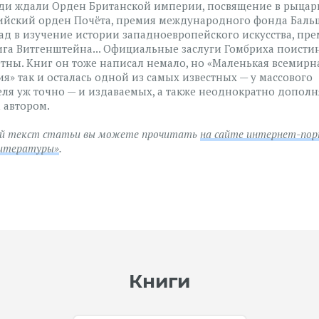
ди ждали Орден Британской империи, посвящение в рыцар
ийский орден Почёта, премия международного фонда Баль
лад в изучение истории западноевропейского искусства, пр
га Витгенштейна... Официальные заслуги Гомбриха поисти
етны. Книг он тоже написал немало, но «Маленькая всемирн
ия» так и осталась одной из самых известных — у массового
еля уж точно — и издаваемых, а также неоднократно дополн
 автором.
й текст статьи вы можете прочитать
на сайте интернет-по
Литературы»
.
Книги