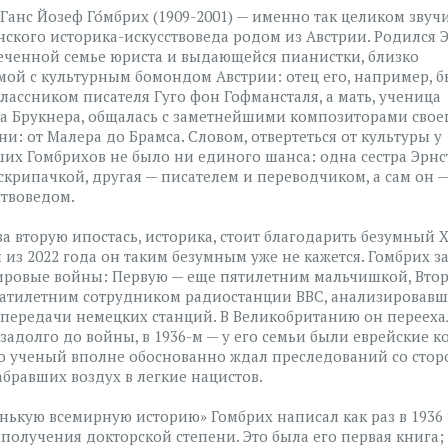
 Ганс Йозеф Го́мбрих (1909-2001) — именно так целиком звуч
нского историка-искусствоведа родом из Австрии. Родился Э
еченной семье юриста и выдающейся пианистки, близко
мой с культурным бомондом Австрии: отец его, например, 
лассником писателя Гуго фон Гофмансталя, а мать, ученица
а Брукнера, общалась с заметнейшими композиторами свое
ни: от Малера до Брамса. Словом, отвертеться от культуры у
их Гомбрихов не было ни единого шанса: одна сестра Эрнс
 скрипачкой, другая — писателем и переводчиком, а сам он 
ствоведом.
 за вторую ипостась, историка, стоит благодарить безумный 
я из 2022 года он таким безумным уже не кажется. Гомбрих з
ировые войны: Первую — еще пятилетним мальчишкой, Вто
атилетним сотрудником радиостанции BBC, анализировав
передачи немецких станций. В Великобританию он перееха
езадолго до войны, в 1936-м — у его семьи были еврейские к
то ученый вполне обоснованно ждал преследований со сто
абравших воздух в легкие нацистов.
нькую всемирную историю» Гомбрих написал как раз в 1936 
 получения докторской степени. Это была его первая книга;