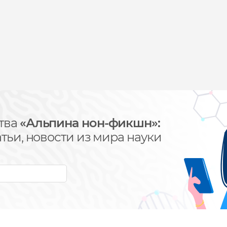
тва
«Альпина нон-фикшн»:
тьи, новости из мира науки