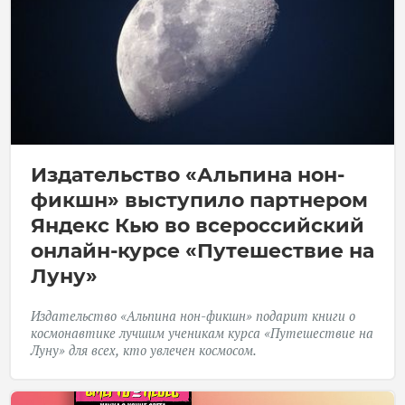
Издательство «Альпина нон-
фикшн» выступило партнером
Яндекс Кью во всероссийский
онлайн-курсе «Путешествие на
Луну»
Издательство «Альпина нон-фикшн» подарит книги о
космонавтике лучшим ученикам курса
«Путешествие на
Луну»
для всех, кто увлечен космосом.