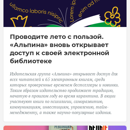
Проводите лето с пользой.
«Альпина» вновь открывает
доступ к своей электронной
библиотеке
Издательская группа «Альпина» открывает доступ для
всех читателей к 65 электронным книгам, среди
которых проверенные временем бестселлеры и новинки.
Таким образом издательство продолжает традицию,
начатую в прошлом году во время карантина. В акции
участвуют книги по психологии, саморазвитию,
коммуникациям, инвестициям, управлению, тайм-
менеджменту, а также научно-популярные издания.