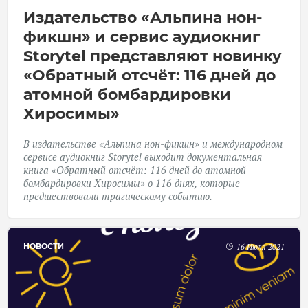
Издательство «Альпина нон-
фикшн» и сервис аудиокниг
Storytel представляют новинку
«Обратный отсчёт: 116 дней до
атомной бомбардировки
Хиросимы»
В издательстве «Альпина нон-фикшн» и международном
сервисе аудиокниг Storytel выходит документальная
книга «Обратный отсчёт: 116 дней до атомной
бомбардировки Хиросимы» о 116 днях, которые
предшествовали трагическому событию.
НОВОСТИ
16 Июля 2021