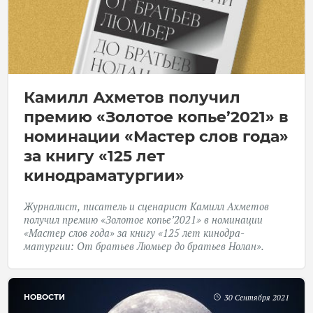
Камилл Ахметов получил
премию «Золотое копье’2021» в
номинации «Мастер слов года»
за книгу «125 лет
кинодраматургии»
Журналист, писатель и сценарист Камилл Ахметов
получил премию «Золотое копье’2021» в номинации
«Мастер слов года» за книгу «125 лет кинодра­
матургии: От братьев Люмьер до братьев Нолан».
НОВОСТИ
30 Сентября 2021