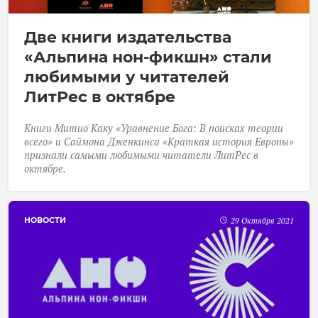
Две книги издательства
«Альпина нон-фикшн» стали
любимыми у читателей
ЛитРес в октябре
Книги Митио Каку «Уравнение Бога: В поисках теории
всего» и Саймона Дженкинса «Краткая история Европы»
признали самыми любимыми читатели
ЛитРес
в
октябре.
НОВОСТИ
29 Октября 2021