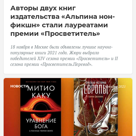
Авторы двух книг
издательства «Альпина нон-
фикшн» стали лауреатами
премии «Просветитель»
18 ноября в Москве
были объявлены
лучшие научно-
популярные книги 2021 года. Жюри выбрало
победителей ХIV сезона премии «Просветитель» и II
сезона премии «Просветитель.Перевод».
НОВОСТИ
31 Октября 2021