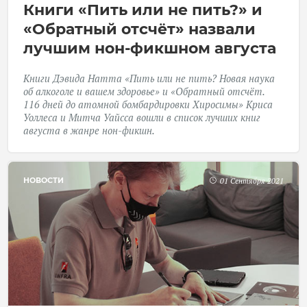
Книги «Пить или не пить?» и
«Обратный отсчёт» назвали
лучшим нон-фикшном августа
Книги Дэвида Натта «Пить или не пить? Новая наука
об алкоголе и вашем здоровье» и «Обратный отсчёт.
116 дней до атомной бомбардировки Хиросимы» Криса
Уоллеса и Митча Уайсса вошли в список лучших книг
августа в жанре нон-фикшн.
НОВОСТИ
01 Сентября 2021