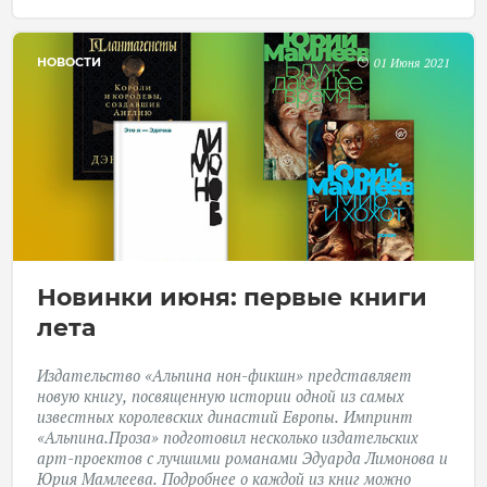
НОВОСТИ
01 Июня 2021
Новинки июня: первые книги
лета
Издательство «Альпина нон-фикшн» представляет
новую книгу, посвященную истории одной из самых
известных королевских династий Европы. Импринт
«Альпина.Проза» подготовил несколько издательских
арт-проектов с лучшими романами Эдуарда Лимонова и
Юрия Мамлеева. Подробнее о каждой из книг можно