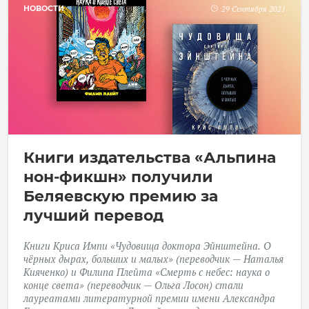
НОВОСТИ
29 Сентября 2021
Книги издательства «Альпина
нон-фикшн» получили
Беляевскую премию за
лучший перевод
Книги
Криса Импи «Чудовища доктора Эйнштейна. О
чёрных дырах, больших и малых» (переводчик
—
Наталья
Кияченко) и
Филипа Плейта «Смерть с небес: наука о
конце света» (переводчик
—
Ольга Лосон)
стали
лауреатами литературной премии имени Александра