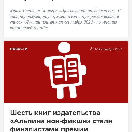
Книга Стивена Пинкера
«Просвещение продолжается. В
защиту разума, науки, гуманизма и прогресса»
вошла в
список «Лучший нон-фикшн сентября 2021» по мнению
читателей
ЛитРес
.
НОВОСТИ
16 Сентября 2021
Шесть книг издательства
«Альпина нон-фикшн» стали
финалистами премии