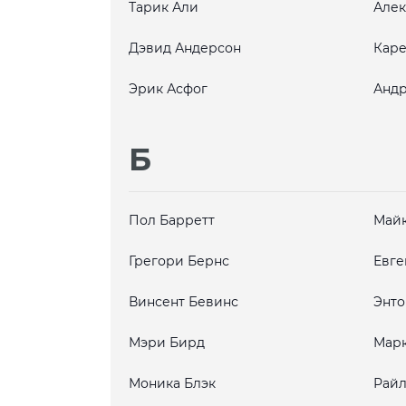
Тарик Али
Алек
Дэвид Андерсон
Каре
Эрик Асфог
Андр
Б
Пол Барретт
Майк
Грегори Бернс
Евге
Винсент Бевинс
Энто
Мэри Бирд
Марк
Моника Блэк
Райл