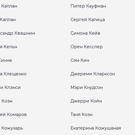
 Каплан
Питер Кауфман
Каплан
Сергей Капица
сандр Квашнин
Симона Кейв
я Кельн
Орен Кесслер
Кинна
Сэм Кин
а Клещенко
Джереми Кларксон
и Клэнси
Мэри Кнудсон
 Коэн
Джерри Койн
ей Комаров
Таня Коэн
 Кожухарь
Екатерина Кожушаная