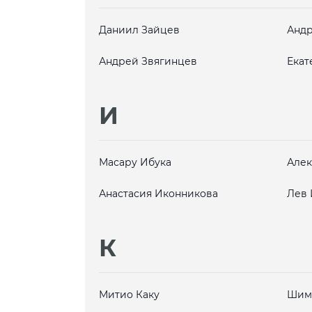
Даниил Зайцев
Андр
Андрей Звягинцев
Екат
И
Масару Ибука
Алек
Анастасия Иконникова
Лев
К
Митио Каку
Шим