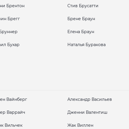
ни Брентон
Стив Брусатти
ин Брегг
Брене Браун
Бруннер
Елена Браун
ил Бухар
Наталья Буракова
ен Вайнберг
Александр Васильев
ер Варрайч
Дженни Валентиш
к Вильчек
Жак Виллен