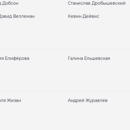
 Добсон
Станислав Дробышевский
Дэвид Веллеман
Кевин Дейвис
ия Елифёрова
Галина Ельшевская
ля Жизан
Андрей Журавлев