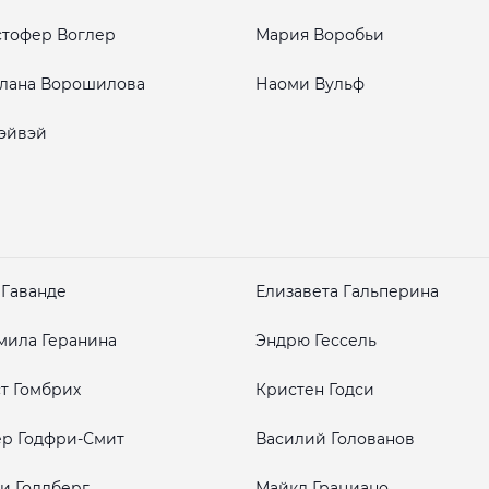
тофер Воглер
Мария Воробьи
лана Ворошилова
Наоми Вульф
эйвэй
 Гаванде
Елизавета Гальперина
ила Геранина
Эндрю Гессель
т Гомбрих
Кристен Годси
р Годфри-Смит
Василий Голованов
и Голдберг
Майкл Грациано