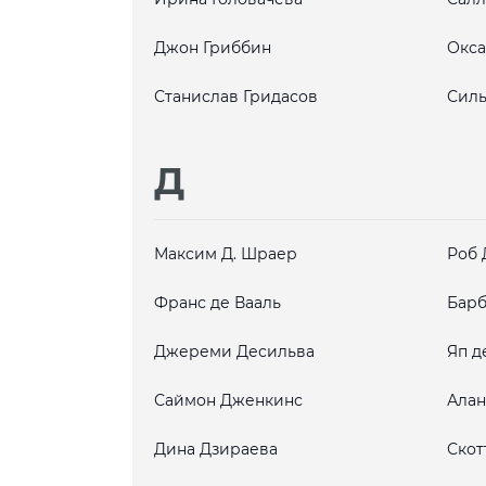
Джон Гриббин
Окса
Станислав Гридасов
Силь
Д
Максим Д. Шраер
Роб 
Франс де Вааль
Барб
Джереми Десильва
Яп д
Саймон Дженкинс
Алан
Дина Дзираева
Скот