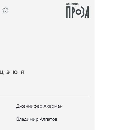
Щ
Э
Ю
Я
Дженнифер Акерман
Владимир Алпатов