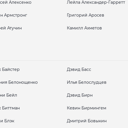
сей Алексенко
Лейла Александер-Гарретт
н Армстронг
Григорий Аросев
ей Атучин
Камилл Ахметов
 Байстер
Дэвид Басс
ния Белонощенко
Илья Белослудцев
ни Бейл
Дэвид Бирн
 Биттман
Кевин Бирмингем
и Блэк
Дмитрий Бовыкин