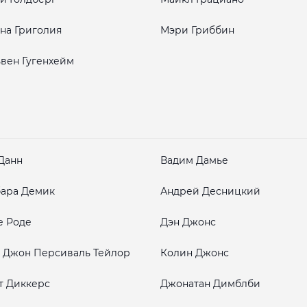
на Григолия
Мэри Гриббин
вен Гугенхейм
Данн
Вадим Дамье
ара Демик
Андрей Десницкий
е Роде
Дэн Джонс
 Джон Персиваль Тейлор
Колин Джонс
т Диккерс
Джонатан Димблби