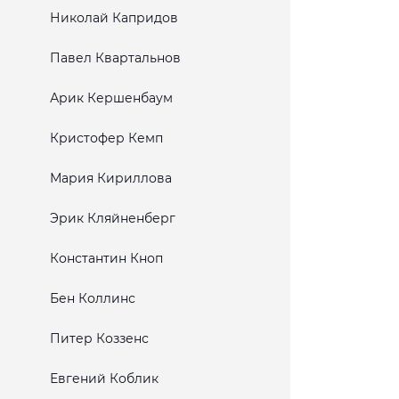
Николай Капридов
Павел Квартальнов
Арик Кершенбаум
Кристофер Кемп
Мария Кириллова
Эрик Кляйненберг
Константин Кноп
Бен Коллинс
Питер Коззенс
Евгений Коблик