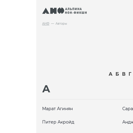
АНФ
Авторы
А
Б
В
Г
А
Марат Агинян
Сара
Питер Акройд
Андж