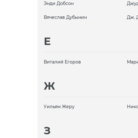
Энди Добсон
Джуд
Вячеслав Дубынин
Дж. 
Е
Виталий Егоров
Мар
Ж
Уильям Жеру
Нико
З