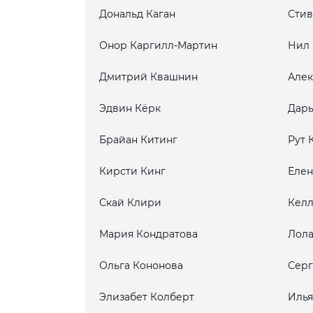
Дональд Каган
Стив
Онор Каргилл-Мартин
Нил 
Дмитрий Квашнин
Алек
Эдвин Кёрк
Дарь
Брайан Китинг
Рут 
Кирсти Кинг
Елен
Скай Клири
Келл
Мария Кондратова
Лола
Ольга Кононова
Серг
Элизабет Колберт
Илья