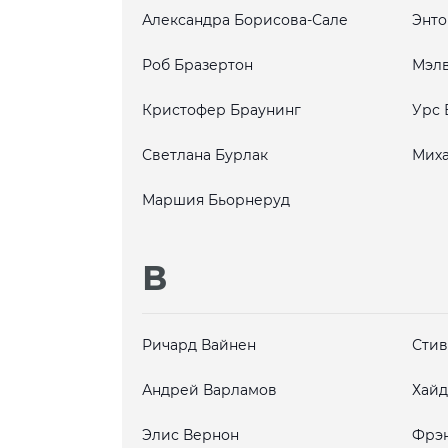
Александра Борисова-Сале
Энто
Роб Бразертон
Мэлв
Кристофер Браунинг
Урс 
Светлана Бурлак
Миха
Маршия Бьорнеруд
В
Ричард Вайнен
Стив
Андрей Варламов
Хайд
Элис Вернон
Фрэн