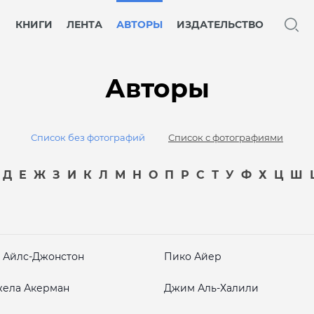
КНИГИ
ЛЕНТА
АВТОРЫ
ИЗДАТЕЛЬСТВО
Авторы
Список без фотографий
Список с фотографиями
Д
Е
Ж
З
И
К
Л
М
Н
О
П
Р
С
Т
У
Ф
Х
Ц
Ш
 Айлс-Джонстон
Пико Айер
ела Акерман
Джим Аль-Халили