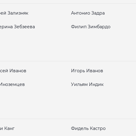
ей Зализняк
Антонио Задра
ерина Зебзеева
Филип Зимбардо
сей Иванов
Игорь Иванов
 Иноземцев
Уильям Индик
и Канг
Фидель Кастро