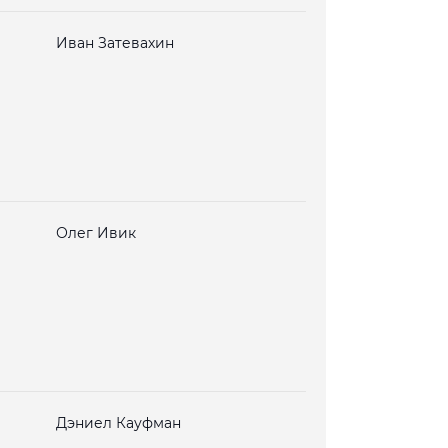
Иван Затевахин
Олег Ивик
Дэниел Кауфман