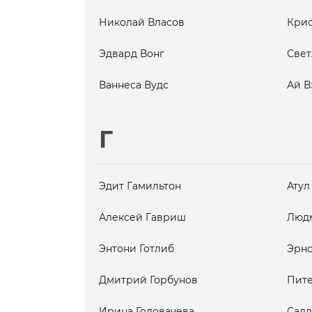
Николай Власов
Крис
Эдвард Вонг
Свет
Ваннеса Вудс
Ай В
Г
Эдит Гамильтон
Атул
Алексей Гавриш
Людм
Энтони Готлиб
Эрнс
Дмитрий Горбунов
Пите
Ирина Головачева
Салл