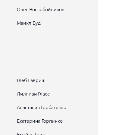
Олег Воскобойников
Майкл Вуд
Глеб Гавриш
Лиллиан Гласс
Анастасия Горбатенко
Екатерина Горпинко
Брайан Грин